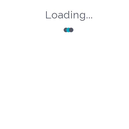
Loading...
cație și formare continuă pentru membrii săi, precum și
 radiologia intervențională și pentru a promova schim
radiologiei cardiovasculare și intervenționale ca o subspecia
dițiile etice, tehnice și materiale în radiologia car