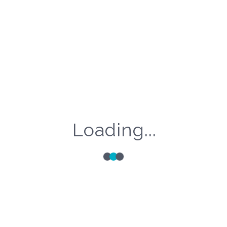
aprofundarea cunoştiinţelor în tehnicile
endovasculare BTK. Vă rugăm să transmiteţi CV-ul
şi scrisoarea de intenţie la adresa de e-mail
contact@snrir.ro.
MAI MULT
Loading...