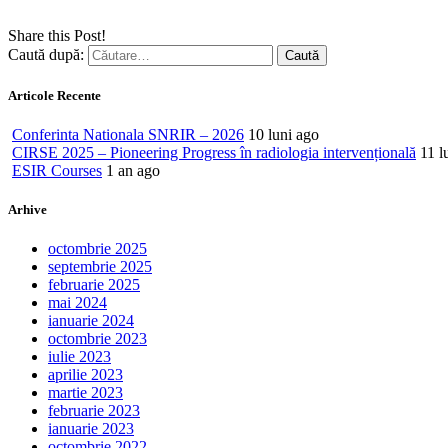
Share this Post!
Caută după:
Articole Recente
Conferinta Nationala SNRIR – 2026
10 luni ago
CIRSE 2025 – Pioneering Progress în radiologia intervențională
11 l
ESIR Courses
1 an ago
Arhive
octombrie 2025
septembrie 2025
februarie 2025
mai 2024
ianuarie 2024
octombrie 2023
iulie 2023
aprilie 2023
martie 2023
februarie 2023
ianuarie 2023
octombrie 2022