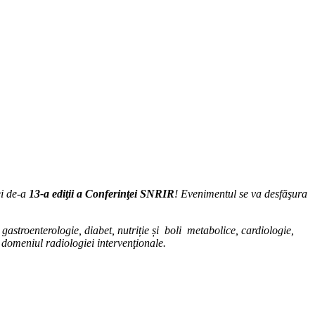
ei de-a
13-a ediţii a Conferinţei SNRIR
! Evenimentul se va desfăşura
astroenterologie, diabet, nutriție și boli metabolice, cardiologie,
e domeniul radiologiei intervenţionale.