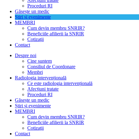
Afecțiuni tratate
Proceduri RI
Găsește un medic
Știri și evenimente
MEMBRI
Cum devin membru SNRIR?
Beneficiile afilierii la SNRIR
Cotizaţii
Contact
Despre noi
Cine suntem
Consiliul de Coordonare
Membri
Radiologia intervențională
Ce este radiologia intervențională
Afecțiuni tratate
Proceduri RI
Găsește un medic
Știri și evenimente
MEMBRI
Cum devin membru SNRIR?
Beneficiile afilierii la SNRIR
Cotizaţii
Contact