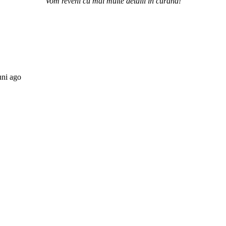
Vom reveni cu mai multe detalii în curând!
uni ago