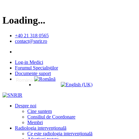
Loading...
+40 21 318 0565
contact@snrir.ro
Log-in Medici
Forumul Specialiștilor
Documente suport
Română
English (UK)
Despre noi
Cine suntem
Consiliul de Coordonare
Membri
Radiologia intervențională
Ce este radiologia intervențională