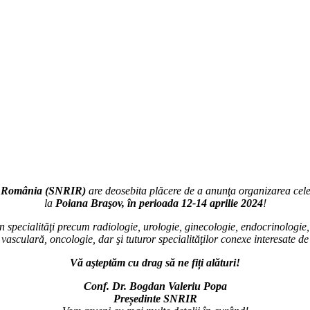
in România (SNRIR)
are deosebita plăcere de a anunţa organizarea cel
la
Poiana Braşov, în perioada 12-14 aprilie 2024
!
specialităţi precum radiologie, urologie, ginecologie, endocrinologie, g
vasculară, oncologie, dar şi tuturor specialităţilor conexe interesate d
Vă aşteptăm cu drag să ne fiți alături!
Conf. Dr. Bogdan Valeriu Popa
Președinte SNRIR